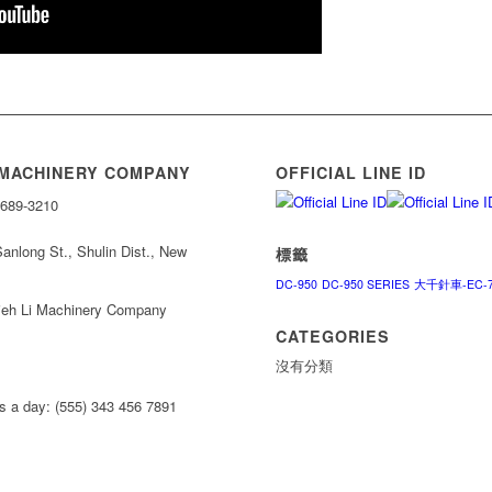
ACHINERY COMPANY
OFFICIAL LINE ID
2689-3210
g St., Shulin Dist., New
標籤
DC-950
DC-950 SERIES
大千針車-EC-
 Li Machinery Company
CATEGORIES
沒有分類
rs a day: (555) 343 456 7891