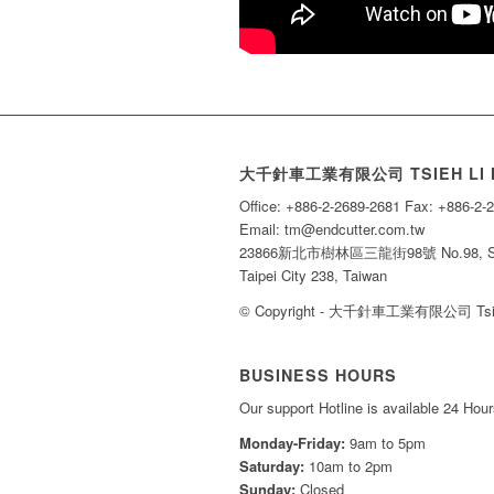
大千針車工業有限公司 TSIEH LI M
Office: +886-2-2689-2681 Fax: +886-2-
Email: tm@endcutter.com.tw
23866新北市樹林區三龍街98號 No.98, Sanlon
Taipei City 238, Taiwan
© Copyright - 大千針車工業有限公司 Tsieh
BUSINESS HOURS
Our support Hotline is available 24 Hou
Monday-Friday:
9am to 5pm
Saturday:
10am to 2pm
Sunday:
Closed