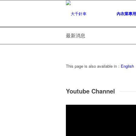
內衣業專
最新消息
This page is also available in：
English
Youtube Channel