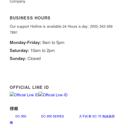
Company
BUSINESS HOURS
Our support Hotline is available 24 Hours a day: (555) 343 456
7891
Monday-Friday:
9am to 5pm
Saturday:
10am to 2pm
Sunday:
Closed
OFFICIAL LINE ID
標籤
DC-950
DC-950 SERIES
大千針車-EC-70 無線裁剪
機