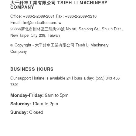
大千針車工業有限公司 TSIEH LI MACHINERY
COMPANY
Office: +886-2-2689-2681 Fax: +886-2-2689-3210
Email: tm@endcutter.com.tw
23866新北市樹林區三龍街98號 No.98, Sanlong St., Shulin Dist.,
New Taipei City 238, Taiwan
© Copyright - 大千針車工業有限公司 Tsieh Li Machinery
Company
BUSINESS HOURS
Our support Hotline is available 24 Hours a day: (555) 343 456
7891
Monday-Friday:
9am to 5pm
Saturday:
10am to 2pm
Sunday:
Closed