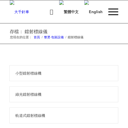
存檔： 鐳射標線儀
您現在的位置：
首頁
/
整燙‧包裝設備
/
鐳射標線儀
小型鐳射標線機
綠光鐳射標線機
軌道式鐳射標線機