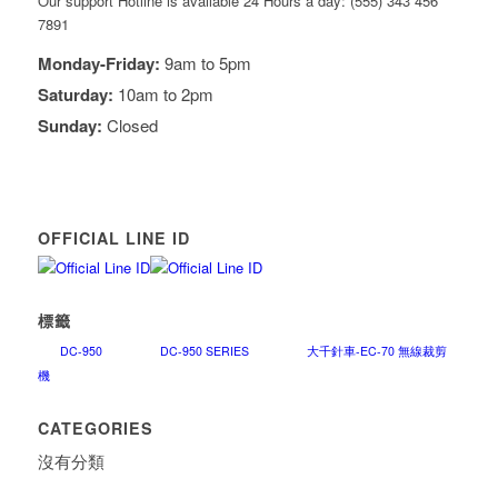
Our support Hotline is available 24 Hours a day: (555) 343 456
7891
Monday-Friday:
9am to 5pm
Saturday:
10am to 2pm
Sunday:
Closed
OFFICIAL LINE ID
標籤
DC-950
DC-950 SERIES
大千針車-EC-70 無線裁剪
機
CATEGORIES
沒有分類