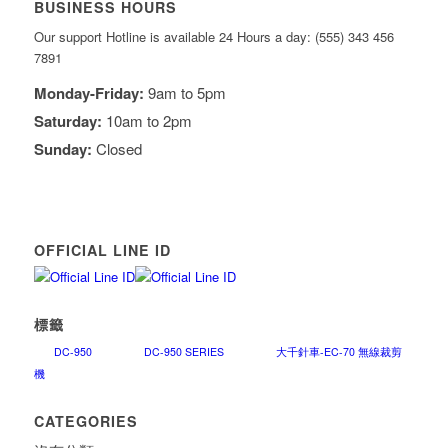
BUSINESS HOURS
Our support Hotline is available 24 Hours a day: (555) 343 456
7891
Monday-Friday:
9am to 5pm
Saturday:
10am to 2pm
Sunday:
Closed
OFFICIAL LINE ID
標籤
DC-950
DC-950 SERIES
大千針車-EC-70 無線裁剪
機
CATEGORIES