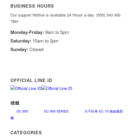
BUSINESS HOURS
Our support Hotline is available 24 Hours a day: (555) 343 456
7891
Monday-Friday:
9am to 5pm
Saturday:
10am to 2pm
Sunday:
Closed
OFFICIAL LINE ID
標籤
DC-950
DC-950 SERIES
大千針車-EC-70 無線裁剪
機
CATEGORIES