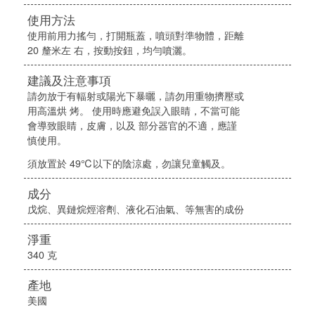
使用方法
使用前用力搖勻，打開瓶蓋，噴頭對準物體，距離
20 釐米左 右，按動按鈕，均勻噴灑。
建議及注意事項
請勿放于有輻射或陽光下暴曬，請勿用重物擠壓或
用高溫烘 烤。 使用時應避免誤入眼睛，不當可能
會導致眼睛，皮膚，以及 部分器官的不適，應謹
慎使用。
須放置於 49℃以下的陰涼處，勿讓兒童觸及。
成分
戊烷、異鏈烷烴溶劑、液化石油氣、等無害的成份
淨重
340 克
產地
美國