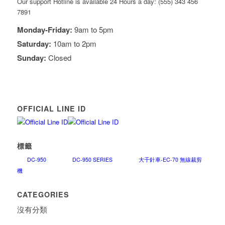
Our support Hotline is available 24 Hours a day: (555) 343 456
7891
Monday-Friday:
9am to 5pm
Saturday:
10am to 2pm
Sunday:
Closed
OFFICIAL LINE ID
標籤
DC-950
DC-950 SERIES
大千針車-EC-70 無線裁剪
機
CATEGORIES
沒有分類