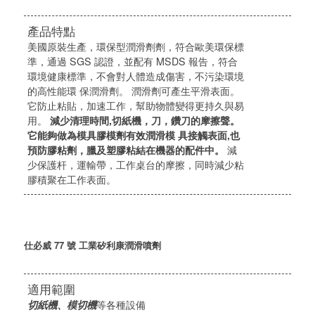
產品特點
美國原裝生產，環保型潤滑劑劑，符合歐美環保標
準，通過 SGS 認證，並配有 MSDS 報告，符合
環境健康標準，不會對人體造成傷害，不污染環境
的高性能環 保潤滑劑。 潤滑劑可產生平滑表面。
它防止粘貼，加速工作，幫助物體變得更持久與易
用。
減少清理時間
,
切紙機，刀，鑽刀的摩擦聲。
它能夠做為模具膠模劑有效潤滑模 具接觸表面
,
也
預防膠粘劑，臘及塑膠粘結在機器的配件中。
減
少保護杆，運輸帶，工作桌台的摩擦，同時減少粘
膠積聚在工作表面。
仕必威 77 號 工業矽利康潤滑噴劑
適用範圍
切紙機、模切機
等各種設備